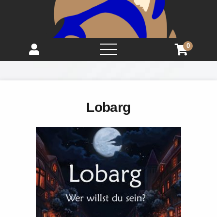
0
open
menu
Lobarg